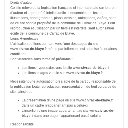
Droits d'auteur
Ce site relève de la législation française et internationale sur le droit
d’auteur et la propriété intellectuelle. L'ensemble des textes,
illustrations, photographies, plans, dessins, animations, vidéos, sons
de ce site sont la propriété de la commune de Civrac de Blaye. Leur
reproduction et utilisation par un tiers est interdite, sauf autorisation
écrite de la commune de Civrac de Blaye.
Liens Hypertextes
L'utilisation de liens pointant vers l'une des pages du site
www.
civrac-de-blaye
.fr même partiellement, est soumise à certaines
conditions.
Sont autorisés sans formalité préalable :
Les liens hypertextes vers le site www.
civrac-de-blaye
.fr
Les liens images vers le site www.
civrac-de-blaye
.fr
Nécessitent une autorisation préalable de la part du responsable de
la publication toute reproduction, représentation, de tout ou partie du
site ; ainsi que :
La présentation d'une page du site www.
civrac-de-blaye
.fr
dans un cadre n'appartenant pas à celui-ci
L'insertion d'une image appartenant au site www.
civrac-de-
blaye
.fr dans une page n'appartenant pas à celui-ci
Responsabilité