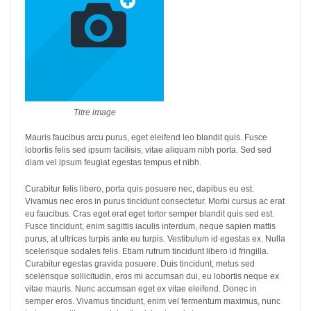
Titre image
Mauris faucibus arcu purus, eget eleifend leo blandit quis. Fusce
lobortis felis sed ipsum facilisis, vitae aliquam nibh porta. Sed sed
diam vel ipsum feugiat egestas tempus et nibh.
Curabitur felis libero, porta quis posuere nec, dapibus eu est.
Vivamus nec eros in purus tincidunt consectetur. Morbi cursus ac erat
eu faucibus. Cras eget erat eget tortor semper blandit quis sed est.
Fusce tincidunt, enim sagittis iaculis interdum, neque sapien mattis
purus, at ultrices turpis ante eu turpis. Vestibulum id egestas ex. Nulla
scelerisque sodales felis. Etiam rutrum tincidunt libero id fringilla.
Curabitur egestas gravida posuere. Duis tincidunt, metus sed
scelerisque sollicitudin, eros mi accumsan dui, eu lobortis neque ex
vitae mauris. Nunc accumsan eget ex vitae eleifend. Donec in
semper eros. Vivamus tincidunt, enim vel fermentum maximus, nunc